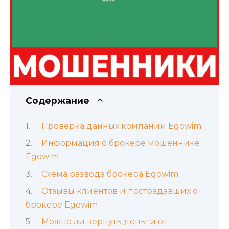
Содержание
Проверка данных компании Egowim
Информация о брокере мошеннике
Egowim
Схема развода брокера Egowim
Отзывы клиентов и пострадавших о
брокере Egowim
Можно ли вернуть деньги от