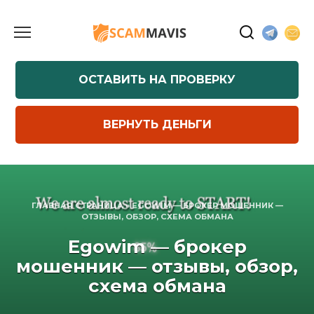
Перейти
к
содержанию
ОСТАВИТЬ НА ПРОВЕРКУ
ВЕРНУТЬ ДЕНЬГИ
ГЛАВНАЯ СТРАНИЦА
»
EGOWIM — БРОКЕР МОШЕННИК —
ОТЗЫВЫ, ОБЗОР, СХЕМА ОБМАНА
Egowim — брокер
мошенник — отзывы, обзор,
схема обмана