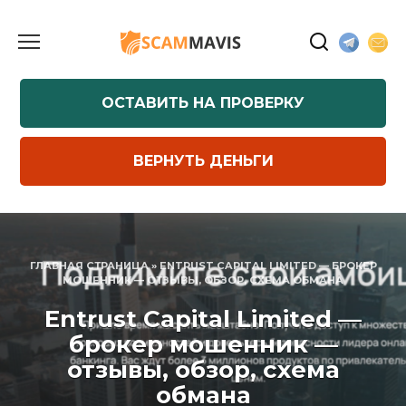
Перейти
к
содержанию
ОСТАВИТЬ НА ПРОВЕРКУ
ВЕРНУТЬ ДЕНЬГИ
ГЛАВНАЯ СТРАНИЦА
»
ENTRUST CAPITAL LIMITED — БРОКЕР
МОШЕННИК — ОТЗЫВЫ, ОБЗОР, СХЕМА ОБМАНА
Entrust Capital Limited —
брокер мошенник —
отзывы, обзор, схема
обмана