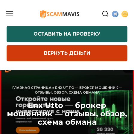
Перейти
к
содержанию
ОСТАВИТЬ НА ПРОВЕРКУ
ВЕРНУТЬ ДЕНЬГИ
ГЛАВНАЯ СТРАНИЦА
»
ENX UTTO — БРОКЕР МОШЕННИК —
ОТЗЫВЫ, ОБЗОР, СХЕМА ОБМАНА
Enx Utto — брокер
мошенник — отзывы, обзор,
схема обмана