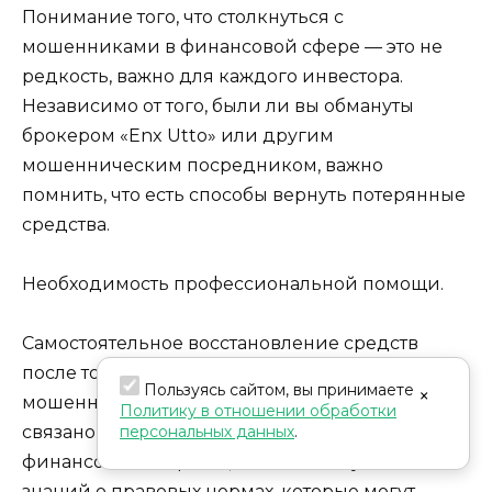
Понимание того, что столкнуться с
мошенниками в финансовой сфере — это не
редкость, важно для каждого инвестора.
Независимо от того, были ли вы обмануты
брокером «Enx Utto» или другим
мошенническим посредником, важно
помнить, что есть способы вернуть потерянные
средства.
Необходимость профессиональной помощи.
Самостоятельное восстановление средств
после того, как вы стали жертвой брокера-
Пользуясь сайтом, вы принимаете
×
мошенника, часто приводит к неудаче. Это
Политику в отношении обработки
персональных данных
.
связано с нехваткой опыта в юридических и
финансовых вопросах, а также с отсутствием
знаний о правовых нормах, которые могут