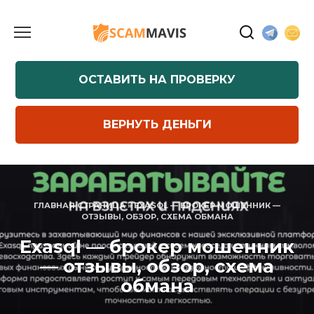
Перейти
к
содержанию
ОСТАВИТЬ НА ПРОВЕРКУ
ВЕРНУТЬ ДЕНЬГИ
ГЛАВНАЯ СТРАНИЦА
»
EXASQL — БРОКЕР МОШЕННИК —
ОТЗЫВЫ, ОБЗОР, СХЕМА ОБМАНА
Exasql — брокер мошенник
— отзывы, обзор, схема
обмана