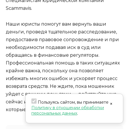
специалистам юридической компании
Scammavis.
Наши юристы помогут вам вернуть ваши
деньги, проведя тщательное расследование,
предоставив правовое сопровождение и при
необходимости подавая иск в суд или
обращаясь в финансовые регуляторы.
Профессиональная помощь в таких ситуациях
крайне важна, поскольку она позволяет
избежать многих ошибок и ускоряет процесс
возврата средств. Не ждите, пока мошенник
уйдет с вашими деньгами — действуйте уже
сейчас и получите помощь специалистов,
Пользуясь сайтом, вы принимаете
×
Политику в отношении обработки
которые знают, как справиться с мошенниками.
персональных данных
.