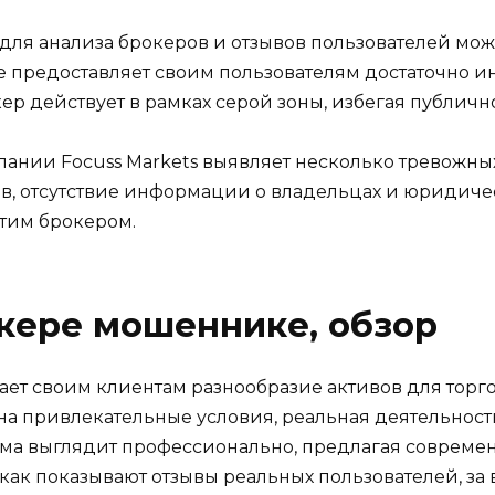
х для анализа брокеров и отзывов пользователей м
 не предоставляет своим пользователям достаточно 
кер действует в рамках серой зоны, избегая публич
ании Focuss Markets выявляет несколько тревожных
в, отсутствие информации о владельцах и юридичес
этим брокером.
кере мошеннике, обзор
щает своим клиентам разнообразие активов для торг
 на привлекательные условия, реальная деятельнос
рма выглядит профессионально, предлагая соврем
 как показывают отзывы реальных пользователей, з