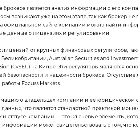
е брокера является анализ информации о его комп
просы возникают уже на этом этапе, так как брокер 
На официальном сайте компании можно найти инфор
ные данные о лицензиях и регулировании.
х лицензий от крупных финансовых регуляторов, так
 в Великобритании, Australian Securities and Investme
ssion (CySEC) на Кипре. Эти регуляторы являются о
ей безопасности и надежности брокера. Отсутствие
работы Focuss Markets.
рмацию о владельцах компании и ее юридическом с
х данных, что является стандартной практикой мош
 и статусе компании — это ключевые элементы, кот
й информации может свидетельствовать о том, что 