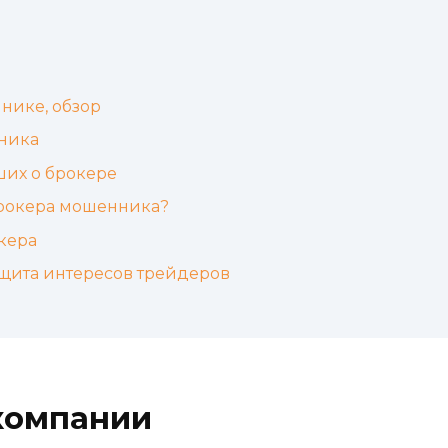
нике, обзор
ника
ших о брокере
брокера мошенника?
кера
ащита интересов трейдеров
компании