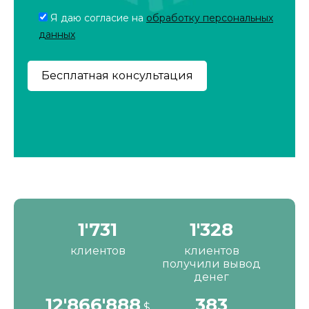
Я даю согласие на
обработку персональных
данных
2'190
1'680
клиентов
клиентов
получили вывод
денег
16'287'200
484
$