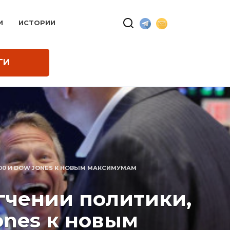
И
ИСТОРИИ
ГИ
00 И DOW JONES К НОВЫМ МАКСИМУМАМ
гчении политики,
ones к новым