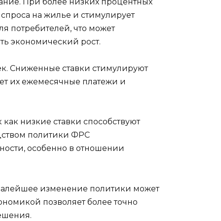
ание. При более низких процентных
 спроса на жилье и стимулирует
ля потребителей, что может
ть экономический рост.
ек. Сниженные ставки стимулируют
ет их ежемесячные платежи и
к как низкие ставки способствуют
дством политики ФРС
ности, особенно в отношении
 малейшее изменение политики может
ономикой позволяет более точно
ешения.