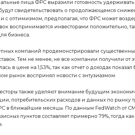
альные лица ФРС выразили готовность удерживать
 будут свидетельствовать о продолжающемся сниж
 с оптимизмом, предполагая, что ФРС может возде
к воспринимается инвесторами положительно, так 
ля бизнеса.
упных компаний продемонстрировали существенный 
тавок. Тем не менее, не все компании получили от 
сь в цене на 1,53%, так как отчет о доходах показал
елом рынок воспринял новости с энтузиазмом.
есторы также уделяют внимание будущим экономи
ии, потребительских расходов и данных по рынку т
РС в ближайшие месяцы. По данным FedWatch от CME
азисных пунктов составляет примерно 79%, тогда ка
.