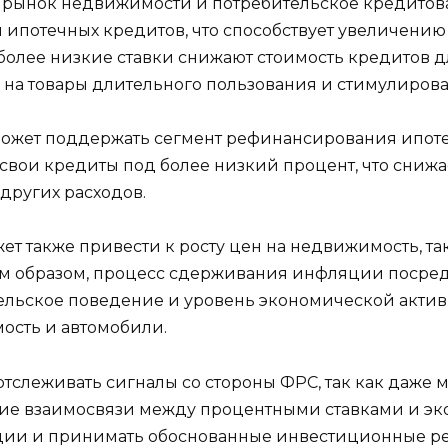
к рынок недвижимости и потребительское кредитов
и ипотечных кредитов, что способствует увеличению
, более низкие ставки снижают стоимость кредитов д
 на товары длительного пользования и стимулирова
может поддержать сегмент рефинансирования ипот
вои кредиты под более низкий процент, что снижа
других расходов.
ет также привести к росту цен на недвижимость, та
им образом, процесс сдерживания инфляции посре
ельское поведение и уровень экономической актив
ость и автомобили.
тслеживать сигналы со стороны ФРС, так как даже
ие взаимосвязи между процентными ставками и эк
ции и принимать обоснованные инвестиционные р