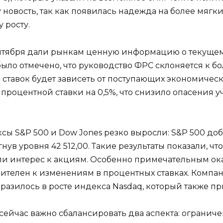
новость, так как появилась надежда на более мягки
 росту.
ентября дали рынкам ценную информацию о текуще
было отмечено, что руководство ФРС склоняется к б
 ставок будет зависеть от поступающих экономичес
роцентной ставки на 0,5%, что снизило опасения уч
ы S&P 500 и Dow Jones резко выросли: S&P 500 доба
гнув уровня 42 512,00. Такие результаты показали, 
и интерес к акциям. Особенно примечательным ока
ителен к изменениям в процентных ставках. Компан
разилось в росте индекса Nasdaq, который также пр
о сейчас важно сбалансировать два аспекта: огран