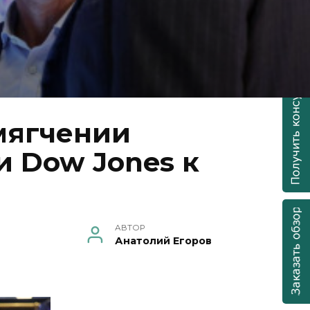
мягчении
и Dow Jones к
АВТОР
Анатолий Егоров