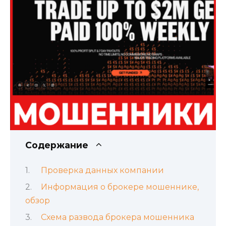
Содержание
Проверка данных компании
Информация о брокере мошеннике,
обзор
Схема развода брокера мошенника