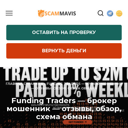
Перейти
к
содержанию
ОСТАВИТЬ НА ПРОВЕРКУ
ВЕРНУТЬ ДЕНЬГИ
ГЛАВНАЯ СТРАНИЦА
»
FUNDING TRADERS — БРОКЕР МОШЕННИК
— ОТЗЫВЫ, ОБЗОР, СХЕМА ОБМАНА
Funding Traders — брокер
мошенник — отзывы, обзор,
схема обмана