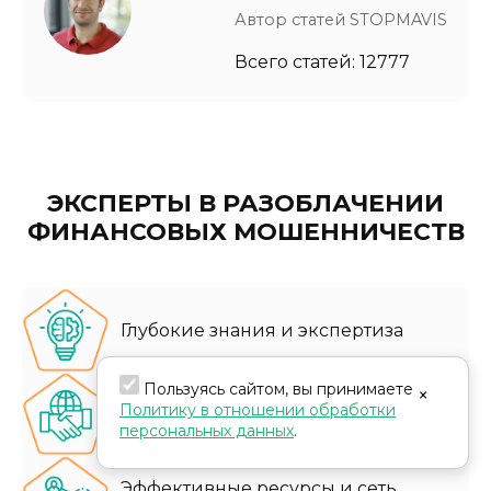
Автор статей STOPMAVIS
Всего статей: 12777
ЭКСПЕРТЫ В РАЗОБЛАЧЕНИИ
ФИНАНСОВЫХ МОШЕННИЧЕСТВ
Глубокие знания и экспертиза
Пользуясь сайтом, вы принимаете
×
Международный опыт и работа в
Политику в отношении обработки
различных юрисдикциях
персональных данных
.
Эффективные ресурсы и сеть