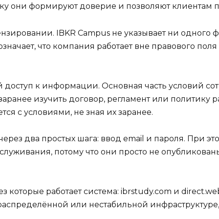
ьку они формируют доверие и позволяют клиентам п
нзировании. IBKR Campus не указывает ни одного ф
 означает, что компания работает вне правового пол
доступ к информации. Основная часть условий сот
заранее изучить договор, регламент или политику ра
тся с условиями, не зная их заранее.
рез два простых шага: ввод email и пароля. При эт
служивания, потому что они просто не опубликован
з которые работает система: ibrstudy.com и direct.w
 распределённой или нестабильной инфраструктуре, 