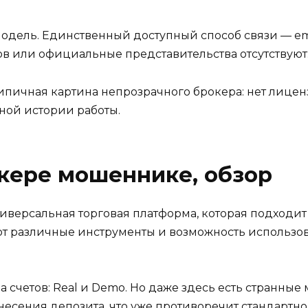
одель. Единственный доступный способ связи — ema
ов или официальные представительства отсутствуют
 типичная картина непрозрачного брокера: нет лицен
ной истории работы.
кере мошеннике, обзор
иверсальная торговая платформа, которая подходит 
т различные инструменты и возможность использов
 счетов: Real и Demo. Но даже здесь есть странные
несения депозита, что уже противоречит стандартн