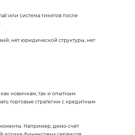
il или система тикетов после
.
зий, нет юридической структуры, нет
как новичкам, так и опытным
ать торговые стратегии с кредитным
 моменты. Например, демо-счёт
ой логике финансовых сервисов.