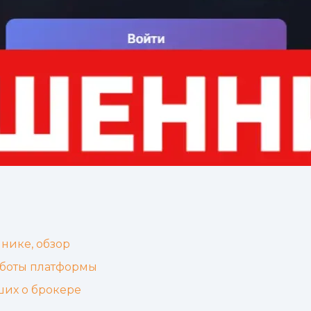
нике, обзор
аботы платформы
ших о брокере