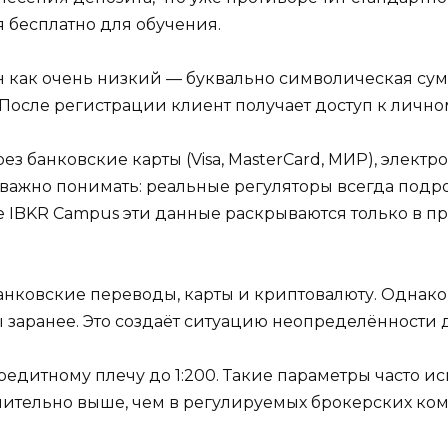
 бесплатно для обучения.
как очень низкий — буквально символическая сумма
 После регистрации клиент получает доступ к лично
ез банковские карты (Visa, MasterCard, МИР), элек
о важно понимать: реальные регуляторы всегда под
е IBKR Campus эти данные раскрываются только в п
банковские переводы, карты и криптовалюту. Однак
заранее. Это создаёт ситуацию неопределённости д
едитному плечу до 1:200. Такие параметры часто ис
ачительно выше, чем в регулируемых брокерских ко