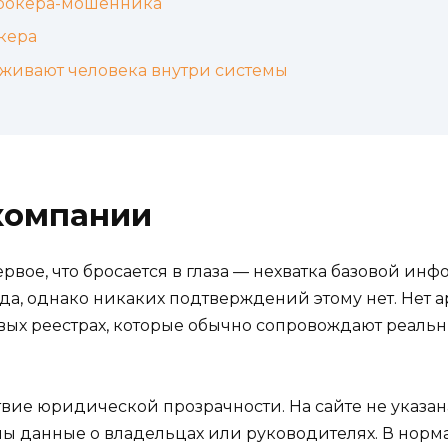
брокера-мошенника
кера
живают человека внутри системы
компании
ервое, что бросается в глаза — нехватка базовой ин
а, однако никаких подтверждений этому нет. Нет ар
ых реестрах, которые обычно сопровождают реальн
ие юридической прозрачности. На сайте не указана
ны данные о владельцах или руководителях. В нор