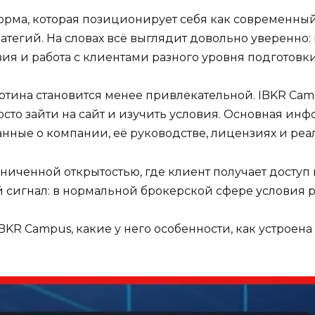
форма, которая позиционирует себя как современн
тегий. На словах всё выглядит довольно уверенно:
ия и работа с клиентами разного уровня подготовки
ртина становится менее привлекательной. IBKR Camp
сто зайти на сайт и изучить условия. Основная инф
данные о компании, её руководстве, лицензиях и р
аниченной открытостью, где клиент получает досту
й сигнал: в нормальной брокерской сфере условия р
BKR Campus, какие у него особенности, как устроен