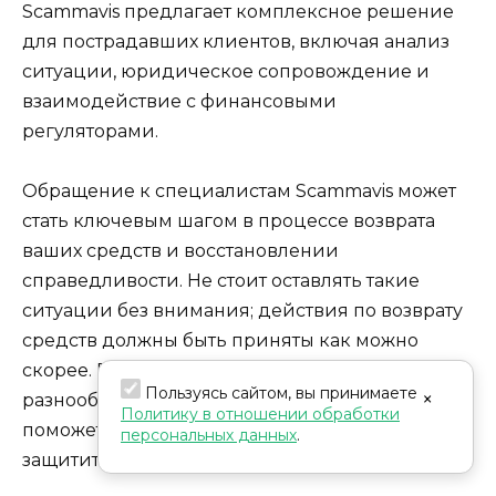
Scammavis предлагает комплексное решение
для пострадавших клиентов, включая анализ
ситуации, юридическое сопровождение и
взаимодействие с финансовыми
регуляторами.
Обращение к специалистам Scammavis может
стать ключевым шагом в процессе возврата
ваших средств и восстановлении
справедливости. Не стоит оставлять такие
ситуации без внимания; действия по возврату
средств должны быть приняты как можно
скорее. Признаки мошенничества могут быть
Пользуясь сайтом, вы принимаете
×
разнообразными, но знание этих признаков
Политику в отношении обработки
поможет вам избежать мошенничества и
персональных данных
.
защитить свои инвестиции.