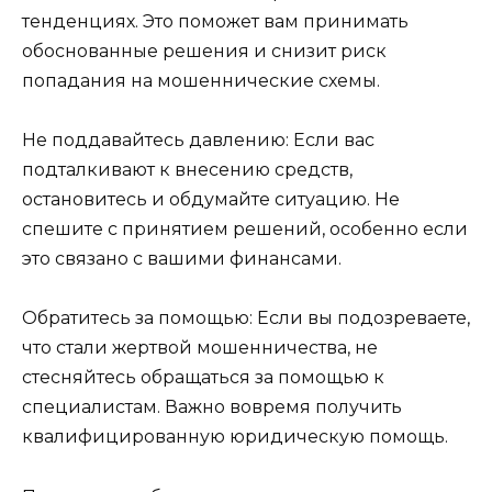
тенденциях. Это поможет вам принимать
обоснованные решения и снизит риск
попадания на мошеннические схемы.
Не поддавайтесь давлению: Если вас
подталкивают к внесению средств,
остановитесь и обдумайте ситуацию. Не
спешите с принятием решений, особенно если
это связано с вашими финансами.
Обратитесь за помощью: Если вы подозреваете,
что стали жертвой мошенничества, не
стесняйтесь обращаться за помощью к
специалистам. Важно вовремя получить
квалифицированную юридическую помощь.