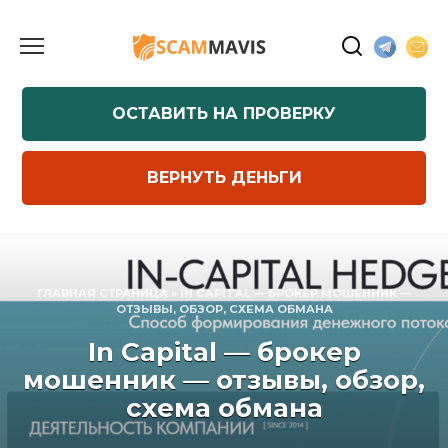
Перейти
к
содержанию
ОСТАВИТЬ НА ПРОВЕРКУ
ВЕРНУТЬ ДЕНЬГИ
ГЛАВНАЯ СТРАНИЦА
»
IN CAPITAL — БРОКЕР МОШЕННИК —
ОТЗЫВЫ, ОБЗОР, СХЕМА ОБМАНА
In Capital — брокер
мошенник — отзывы, обзор,
схема обмана