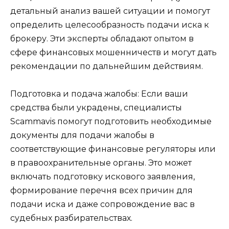
детальный анализ вашей ситуации и помогут
определить целесообразность подачи иска к
брокеру. Эти эксперты обладают опытом в
сфере финансовых мошенничеств и могут дать
рекомендации по дальнейшим действиям.
Подготовка и подача жалобы: Если ваши
средства были украдены, специалисты
Scammavis помогут подготовить необходимые
документы для подачи жалобы в
соответствующие финансовые регуляторы или
в правоохранительные органы. Это может
включать подготовку искового заявления,
формирование перечня всех причин для
подачи иска и даже сопровождение вас в
судебных разбирательствах.