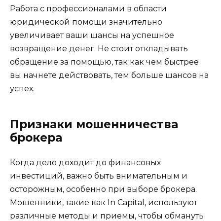
Работа с профессионалами в области
юридической помощи значительно
увеличивает ваши шансы на успешное
возвращение денег. Не стоит откладывать
обращение за помощью, так как чем быстрее
вы начнете действовать, тем больше шансов на
успех.
Признаки мошенничества
брокера
Когда дело доходит до финансовых
инвестиций, важно быть внимательным и
осторожным, особенно при выборе брокера.
Мошенники, такие как In Capital, используют
различные методы и приемы, чтобы обмануть