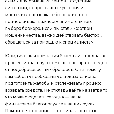
схемы для обмана клиентов. Отсутствие
лицензии, непрозрачные условия и
многочисленные жалобы от клиентов
подчеркивают важность внимательного
выбора брокера. Если вы стали жертвой
мошенничества, важно действовать быстро и
обращаться за помощью к специалистам.
Юридическая компания Scammavis предлагает
профессиональную помощь в возврате средств
от недобросовестных брокеров. Они помогут
вам собрать необходимые доказательства,
подготовить жалобы и отслеживать процесс
возврата средств. Не откладывайте на завтра то,
что можно сделать сегодня — ваше
финансовое благополучие в ваших руках.
Помните, что знание — это сила, а опытные