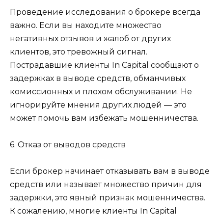
Проведение исследования о брокере всегда
важно. Если вы находите множество
негативных отзывов и жалоб от других
клиентов, это тревожный сигнал.
Пострадавшие клиенты In Capital сообщают о
задержках в выводе средств, обманчивых
комиссионных и плохом обслуживании. Не
игнорируйте мнения других людей — это
может помочь вам избежать мошенничества.
6. Отказ от выводов средств
Если брокер начинает отказывать вам в выводе
средств или называет множество причин для
задержки, это явный признак мошенничества.
К сожалению, многие клиенты In Capital