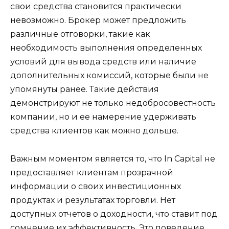
свои средства становится практически
невозможно. Брокер может предложить
различные отговорки, такие как
необходимость выполнения определенных
условий для вывода средств или наличие
дополнительных комиссий, которые были не
упомянуты ранее. Такие действия
демонстрируют не только недобросовестность
компании, но и ее намерение удерживать
средства клиентов как можно дольше.
Важным моментом является то, что In Capital не
предоставляет клиентам прозрачной
информации о своих инвестиционных
продуктах и результатах торговли. Нет
доступных отчетов о доходности, что ставит под
сомнение их эффективность. Это поведение