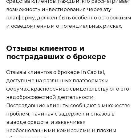
средства клиентов. Каждый, кто рассматривает
возможность инвестирования через эту
платформу, должен быть особенно осторожным
и осведомленным о потенциальных рисках.
Отзывы клиентов и
пострадавших о брокере
Отзывы клиентов о брокере In Capital,
доступные на различных платформах и
форумах, красноречиво свидетельствуют о его
недобросовестной деятельности.
Пострадавшие клиенты сообщают о множестве
проблем, начиная с задержек и отказов в
выводе средств, и заканчивая
необоснованными комиссиями и плохим