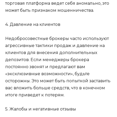
торговая платформа ведет себя аномально, это
может быть признаком мошенничества.
4. Давление на клиентов
Недобросовестные брокеры часто используют
агрессивные тактики продаж и давление на
клиентов для внесения дополнительных
депозитов. Если менеджеры брокера
постоянно звонят и предлагают вам
«эксклюзивные возможности», будьте
осторожны. Это может быть попыткой заставить
вас вложить больше средств, что в конечном
итоге приведет к потерям.
5. Жалобы и негативные отзывы