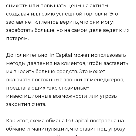
снижать или повышать цены на активы,
создавая иллюзию успешной торговли. Это
заставляет клиентов верить, что они могут
заработать больше, но на самом деле ведет к их
потерям.
Дополнительно, In Capital может использовать
методы давления на клиентов, чтобы заставить
их вносить больше средств. Это может
включать постоянные звонки от менеджеров,
предлагающих «эксклюзивные»
инвестиционные возможности или угрозы
закрытия счета.
Как итог, схема обмана In Capital построена на
обмане и манипуляции, что ставит под угрозу