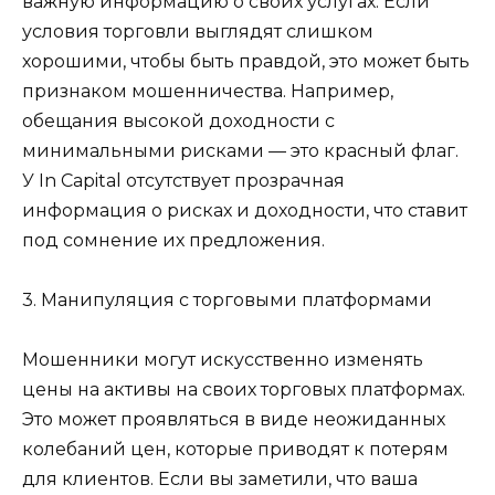
важную информацию о своих услугах. Если
условия торговли выглядят слишком
хорошими, чтобы быть правдой, это может быть
признаком мошенничества. Например,
обещания высокой доходности с
минимальными рисками — это красный флаг.
У In Capital отсутствует прозрачная
информация о рисках и доходности, что ставит
под сомнение их предложения.
3. Манипуляция с торговыми платформами
Мошенники могут искусственно изменять
цены на активы на своих торговых платформах.
Это может проявляться в виде неожиданных
колебаний цен, которые приводят к потерям
для клиентов. Если вы заметили, что ваша