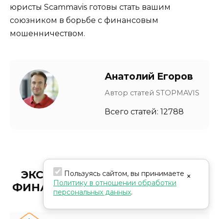
юристы Scammavis готовы стать вашим
союзником в борьбе с финансовым
мошенничеством.
Анатолий Егоров
Автор статей STOPMAVIS
Всего статей: 12788
ЭКСПЕРТЫ В РАЗОБЛАЧЕНИИ
Пользуясь сайтом, вы принимаете
×
Политику в отношении обработки
ФИНАНСОВЫХ МОШЕННИЧЕСТВ
персональных данных
.