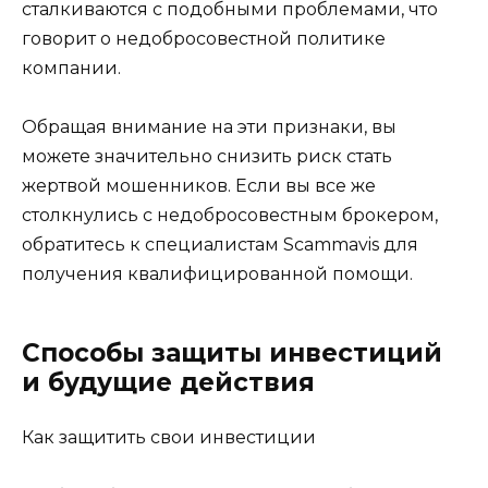
сталкиваются с подобными проблемами, что
говорит о недобросовестной политике
компании.
Обращая внимание на эти признаки, вы
можете значительно снизить риск стать
жертвой мошенников. Если вы все же
столкнулись с недобросовестным брокером,
обратитесь к специалистам Scammavis для
получения квалифицированной помощи.
Способы защиты инвестиций
и будущие действия
Как защитить свои инвестиции