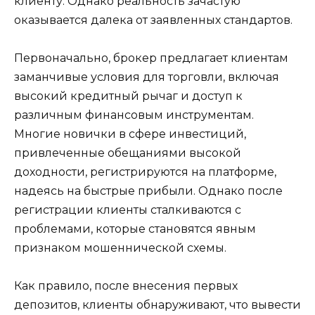
клиенту. Однако реальность зачастую
оказывается далека от заявленных стандартов.
Первоначально, брокер предлагает клиентам
заманчивые условия для торговли, включая
высокий кредитный рычаг и доступ к
различным финансовым инструментам.
Многие новички в сфере инвестиций,
привлеченные обещаниями высокой
доходности, регистрируются на платформе,
надеясь на быстрые прибыли. Однако после
регистрации клиенты сталкиваются с
проблемами, которые становятся явным
признаком мошеннической схемы.
Как правило, после внесения первых
депозитов, клиенты обнаруживают, что вывести