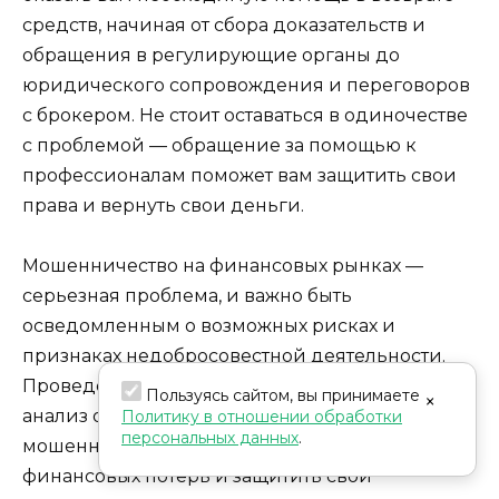
средств, начиная от сбора доказательств и
обращения в регулирующие органы до
юридического сопровождения и переговоров
с брокером. Не стоит оставаться в одиночестве
с проблемой — обращение за помощью к
профессионалам поможет вам защитить свои
права и вернуть свои деньги.
Мошенничество на финансовых рынках —
серьезная проблема, и важно быть
осведомленным о возможных рисках и
признаках недобросовестной деятельности.
Проведение тщательной проверки брокеров,
Пользуясь сайтом, вы принимаете
×
анализ отзывов и знание признаков
Политику в отношении обработки
персональных данных
.
мошенничества помогут вам избежать
финансовых потерь и защитить свои