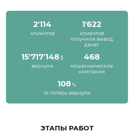
2'190
1'680
клиентов
клиентов
получили вывод
денег
16'287'200
484
$
вернули
мошеннические
компании
111
%
от потерь вернули
ЭТАПЫ РАБОТ