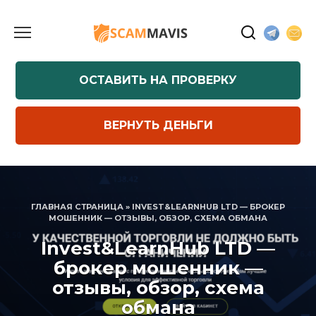
Перейти
к
содержанию
ОСТАВИТЬ НА ПРОВЕРКУ
ВЕРНУТЬ ДЕНЬГИ
ГЛАВНАЯ СТРАНИЦА
»
INVEST&LEARNHUB LTD — БРОКЕР
МОШЕННИК — ОТЗЫВЫ, ОБЗОР, СХЕМА ОБМАНА
Invest&LearnHub LTD —
брокер мошенник —
отзывы, обзор, схема
обмана