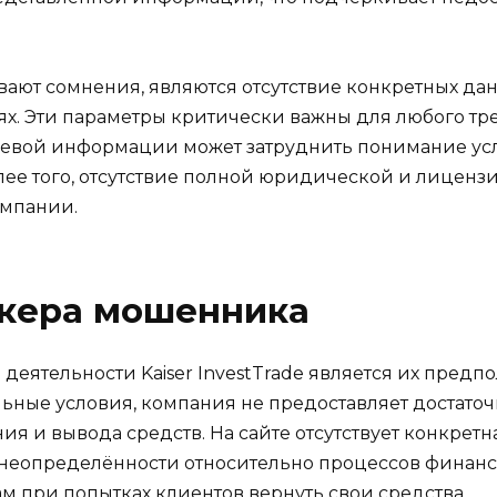
ают сомнения, являются отсутствие конкретных да
ях. Эти параметры критически важны для любого т
ючевой информации может затруднить понимание усл
 Более того, отсутствие полной юридической и лице
омпании.
окера мошенника
деятельности Kaiser InvestTrade является их предпо
льные условия, компания не предоставляет достат
я и вывода средств. На сайте отсутствует конкрет
в неопределённости относительно процессов финанс
 при попытках клиентов вернуть свои средства.