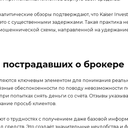
налитические обзоры подтверждают, что Kaiser Inves
это с существенными задержками. Такая практика не
 мошеннической схемы, направленной на удержание
 пострадавших о брокере
являются ключевым элементом для понимания реальн
зные обеспокоенности по поводу невозможности по
ри попытках снять деньги со счёта. Отзывы указыва
ание просьб клиентов.
т о трудностях с получением даже базовой информа
од средств. Это создаёт значительные неудобства и