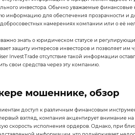
ального инвестора. Обычно уважаемые финансовые 
 информацию для обеспечения прозрачности и дов
едобросовестных намерениях компании или о её не
важно знать о юридическом статусе и регулирующих
вает защиту интересов инвесторов и позволяет им 
ser InvestTrade отсутствие такой информации остав
жить свои средства через эту компанию.
кере мошеннике, обзор
 клиентам доступ к различным финансовым инструмен
первый взгляд, компания акцентирует внимание на 
кую скорость исполнения ордеров. Однако, при б
едставленной информации, что подчёркивает недос