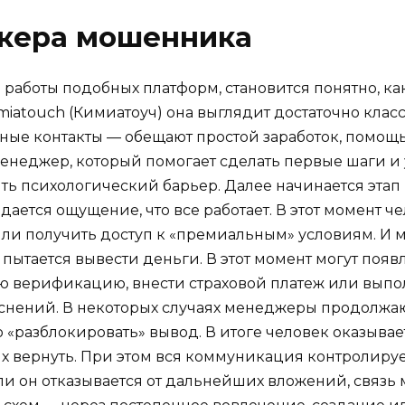
окера мошенника
работы подобных платформ, становится понятно, как
ymiatouch (Кимиатоуч) она выглядит достаточно клас
ые контакты — обещают простой заработок, помощь 
менеджер, который помогает сделать первые шаги и 
ть психологический барьер. Далее начинается этап
здается ощущение, что все работает. В этот момент 
 или получить доступ к «премиальным» условиям. И
ь пытается вывести деньги. В этот момент могут поя
ю верификацию, внести страховой платеж или выпол
ъяснений. В некоторых случаях менеджеры продолжа
 «разблокировать» вывод. В итоге человек оказывает
их вернуть. При этом вся коммуникация контролируе
и он отказывается от дальнейших вложений, связь 