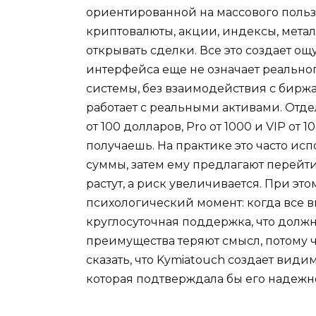
ориентированной на массового польз
криптовалюты, акции, индексы, метал
открывать сделки. Все это создает о
интерфейса еще не означает реальног
системы, без взаимодействия с биржа
работает с реальными активами. Отде
от 100 долларов, Pro от 1000 и VIP о
получаешь. На практике это часто ис
суммы, затем ему предлагают перейт
растут, а риск увеличивается. При эт
психологический момент: когда все в
круглосуточная поддержка, что долж
преимущества теряют смысл, потому ч
сказать, что Kymiatouch создает вид
которая подтверждала бы его надежно