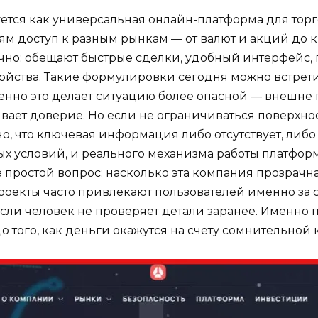
ется как универсальная онлайн-платформа для тор
ям доступ к разным рынкам — от валют и акций до 
чно: обещают быстрые сделки, удобный интерфейс, 
ройства. Такие формулировки сегодня можно встрети
енно это делает ситуацию более опасной — внешне
ывает доверие. Но если не ограничиваться поверхн
но, что ключевая информация либо отсутствует, либо
 условий, и реального механизма работы платформы
бе простой вопрос: насколько эта компания прозрачн
роекты часто привлекают пользователей именно за сч
если человек не проверяет детали заранее. Именно 
о того, как деньги окажутся на счету сомнительной