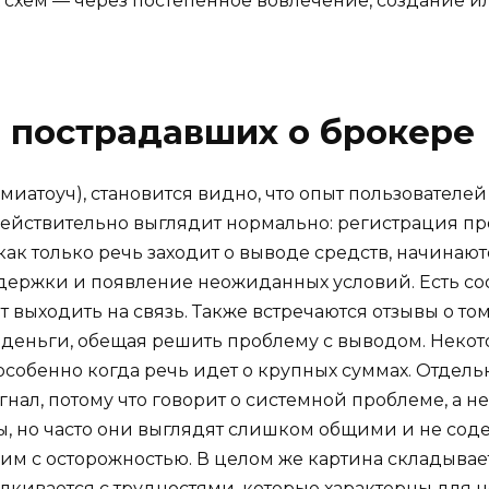
х схем — через постепенное вовлечение, создание 
 пострадавших о брокере
миатоуч), становится видно, что опыт пользователей 
 действительно выглядит нормально: регистрация пр
как только речь заходит о выводе средств, начинаю
оддержки и появление неожиданных условий. Есть со
т выходить на связь. Также встречаются отзывы о то
деньги, обещая решить проблему с выводом. Некото
обенно когда речь идет о крупных суммах. Отдельно
нал, потому что говорит о системной проблеме, а не
, но часто они выглядят слишком общими и не соде
 ним с осторожностью. В целом же картина складыва
алкивается с трудностями, которые характерны для