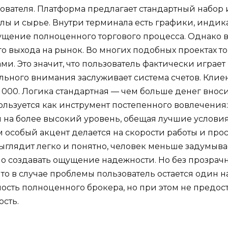
ователя. Платформа предлагает стандартный набор 
лы и сырье. Внутри терминала есть графики, индик
щущение полноценного торгового процесса. Однако 
о выхода на рынок. Во многих подобных проектах т
ми. Это значит, что пользователь фактически играет
льного внимания заслуживает система счетов. Клиен
т 10 000. Логика стандартная — чем больше денег вн
пользуется как инструмент постепенного вовлечения
и на более высокий уровень, обещая лучшие услови
ом особый акцент делается на скорости работы и про
ыглядит легко и понятно, человек меньше задумывае
но создавать ощущение надежности. Но без прозрач
то в случае проблемы пользователь остается один н
имость полноценного брокера, но при этом не пред
сть.