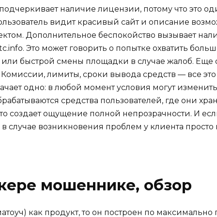
подчеркивает наличие лицензии, потому что это од
ользователь видит красивый сайт и описание возмож
роектом. Дополнительное беспокойство вызывает нал
-tc.info. Это может говорить о попытке охватить бол
 или быстрой смены площадки в случае жалоб. Еще 
омиссии, лимиты, сроки вывода средств — все это 
чает одно: в любой момент условия могут изменитьс
брабатываются средства пользователей, где они храня
это создает ощущение полной непрозрачности. И если
о в случае возникновения проблем у клиента просто
кере мошеннике, обзор
атоуч) как продукт, то он построен по максимально 