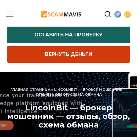
Перейти
к
содержанию
ОСТАВИТЬ НА ПРОВЕРКУ
ВЕРНУТЬ ДЕНЬГИ
ГЛАВНАЯ СТРАНИЦА
»
LINCOLNBIT — БРОКЕР МОШЕННИК —
ОТЗЫВЫ, ОБЗОР, СХЕМА ОБМАНА
LincolnBit — брокер
мошенник — отзывы, обзор,
схема обмана