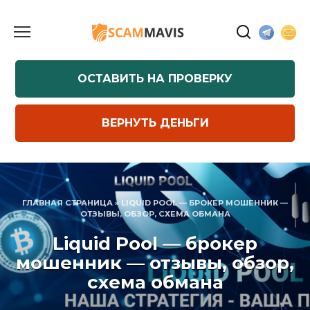
Перейти
к
содержанию
ОСТАВИТЬ НА ПРОВЕРКУ
ВЕРНУТЬ ДЕНЬГИ
ГЛАВНАЯ СТРАНИЦА
»
LIQUID POOL — БРОКЕР МОШЕННИК —
ОТЗЫВЫ, ОБЗОР, СХЕМА ОБМАНА
Liquid Pool — брокер
мошенник — отзывы, обзор,
схема обмана