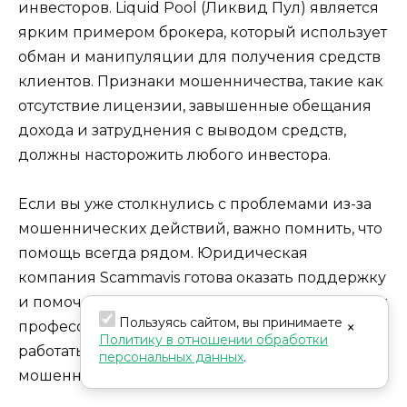
инвесторов. Liquid Pool (Ликвид Пул) является
ярким примером брокера, который использует
обман и манипуляции для получения средств
клиентов. Признаки мошенничества, такие как
отсутствие лицензии, завышенные обещания
дохода и затруднения с выводом средств,
должны насторожить любого инвестора.
Если вы уже столкнулись с проблемами из-за
мошеннических действий, важно помнить, что
помощь всегда рядом. Юридическая
компания Scammavis готова оказать поддержку
и помочь вам вернуть ваши средства. Их опыт и
Пользуясь сайтом, вы принимаете
×
профессионализм позволяют эффективно
Политику в отношении обработки
работать с различными случаями финансового
персональных данных
.
мошенничества.