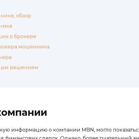
нике, обзор
ника
ших о брокере
брокера мошенника
кера
ным решениям
компании
ную информацию о компании MBN, могло показаться
 финансовых сделок. Однако, более тщательный ан