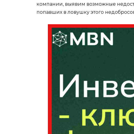
компании, выявим возможные недосто
попавших в ловушку этого недобросов