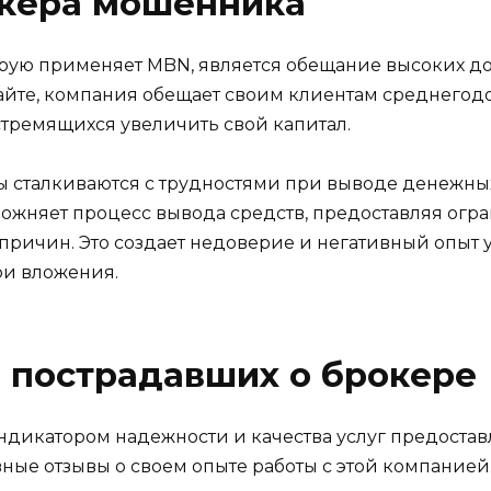
окера мошенника
орую применяет MBN, является обещание высоких 
йте, компания обещает своим клиентам среднегодо
стремящихся увеличить свой капитал.
ы сталкиваются с трудностями при выводе денежных 
ожняет процесс вывода средств, предоставляя огр
 причин. Это создает недоверие и негативный опыт 
и вложения.
 пострадавших о брокере
дикатором надежности и качества услуг предоставл
ные отзывы о своем опыте работы с этой компанией