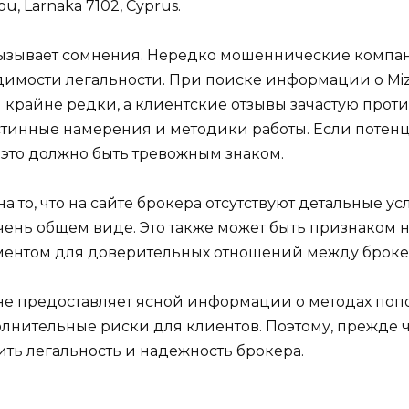
u, Larnaka 7102, Cyprus.
ызывает сомнения. Нередко мошеннические компан
мости легальности. При поиске информации о Mizu
 крайне редки, а клиентские отзывы зачастую против
стинные намерения и методики работы. Если потен
это должно быть тревожным знаком.
на то, что на сайте брокера отсутствуют детальные у
чень общем виде. Это также может быть признаком н
ментом для доверительных отношений между броке
р не предоставляет ясной информации о методах по
олнительные риски для клиентов. Поэтому, прежде 
ить легальность и надежность брокера.