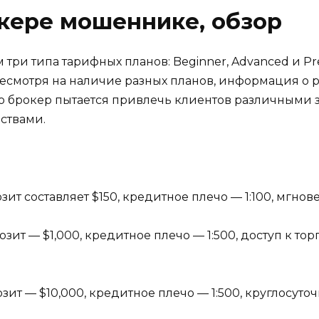
кере мошеннике, обзор
м три типа тарифных планов: Beginner, Advanced и 
есмотря на наличие разных планов, информация о р
, что брокер пытается привлечь клиентов различны
ствами.
ит составляет $150, кредитное плечо — 1:100, мгно
ит — $1,000, кредитное плечо — 1:500, доступ к то
т — $10,000, кредитное плечо — 1:500, круглосуто