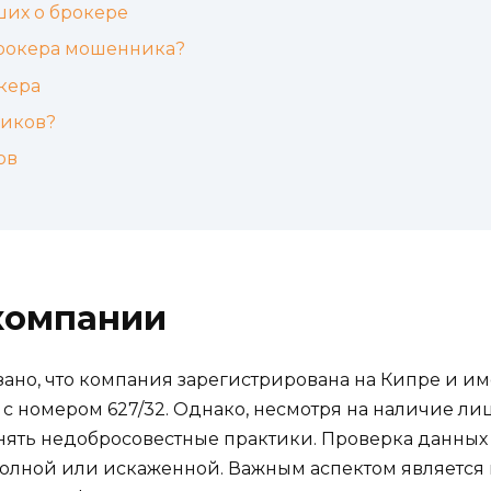
ших о брокере
брокера мошенника?
кера
ников?
ов
компании
азано, что компания зарегистрирована на Кипре и 
с номером 627/32. Однако, несмотря на наличие лиц
ть недобросовестные практики. Проверка данных о
полной или искаженной. Важным аспектом являетс