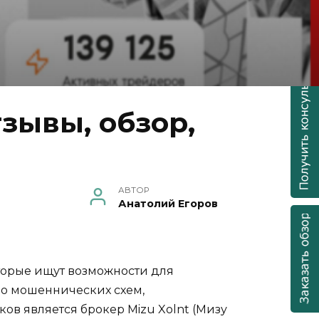
зывы, обзор,
АВТОР
Анатолий Егоров
торые ищут возможности для
во мошеннических схем,
ов является брокер Mizu Xolnt (Мизу