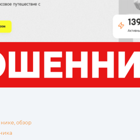
нике, обзор
ника