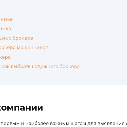
ннике
ника
ших о брокере
брокера мошенника?
кера
Как выбрать надежного брокера
компании
первым и наиболее важным шагом для выявления ее