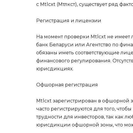
с Mtlcxt (Мтлкст), существует ряд фа
Регистрация и лицензии
На момент проверки Mtlcxt не имеет
банк Беларуси или Агентство по фина
обязаны иметь соответствующие лице
финансового регулирования. Отсутств
юрисдикциях.
Офшорная регистрация
Mtlcxt зарегистрирован в офшорной 
часто регистрируются для того, чтоб
трудности для инвесторов, так как л
юрисдикции офшорной зоны, что може