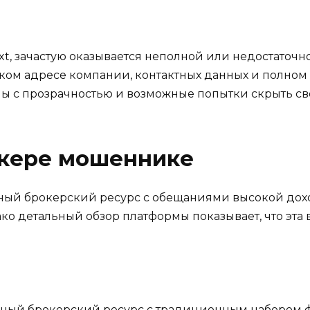
t, зачастую оказывается неполной или недостаточно 
м адресе компании, контактных данных и полном со
ы с прозрачностью и возможные попытки скрыть с
кере мошеннике
артный брокерский ресурс с обещаниями высокой до
о детальный обзор платформы показывает, что эта
ичный брокерский ресурс с традиционным набором 