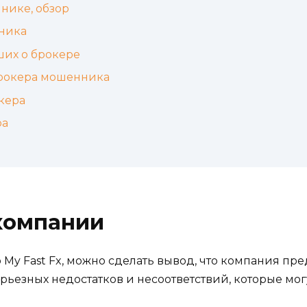
нике, обзор
ника
ших о брокере
брокера мошенника
кера
ра
компании
y Fast Fx, можно сделать вывод, что компания пре
ерьезных недостатков и несоответствий, которые мог