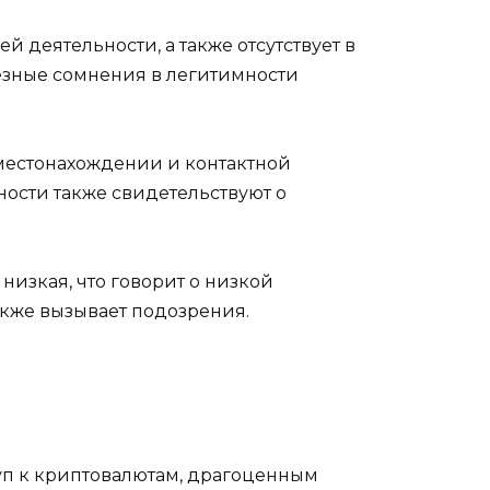
й деятельности, а также отсутствует в
езные сомнения в легитимности
местонахождении и контактной
ости также свидетельствуют о
низкая, что говорит о низкой
акже вызывает подозрения.
туп к криптовалютам, драгоценным