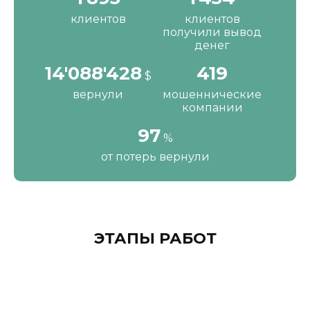
клиентов
клиентов
получили вывод
денег
16'287'200
484
$
вернули
мошеннические
компании
111
%
от потерь вернули
ЭТАПЫ РАБОТ