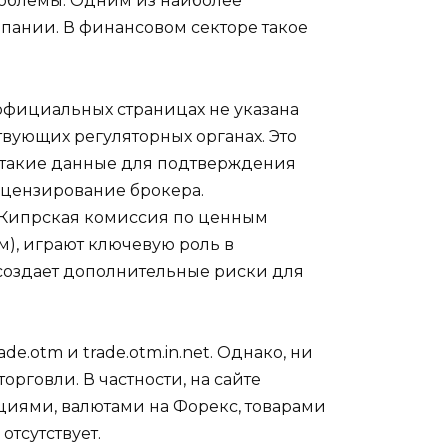
роблемы. Одним из наиболее
мпании. В финансовом секторе такое
официальных страницах не указана
вующих регуляторных органах. Это
 такие данные для подтверждения
ицензирование брокера.
 (Кипрская комиссия по ценным
), играют ключевую роль в
 создает дополнительные риски для
de.otm и trade.otm.in.net. Однако, ни
рговли. В частности, на сайте
акциями, валютами на Форекс, товарами
отсутствует.