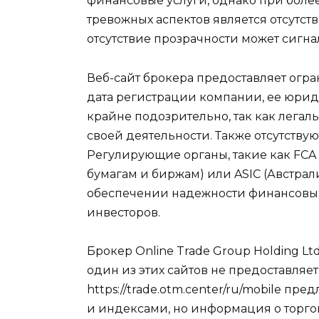
финансовые услуги, однако при боле
тревожных аспектов является отсутс
отсутствие прозрачности может сигн
Веб-сайт брокера предоставляет огр
дата регистрации компании, ее юрид
крайне подозрительно, так как лега
своей деятельности. Также отсутств
Регулирующие органы, такие как FCA
бумагам и биржам) или ASIC (Австра
обеспечении надежности финансовых 
инвесторов.
Брокер Online Trade Group Holding Ltd
один из этих сайтов не предоставляе
https://trade.otm.center/ru/mobile п
и индексами, но информация о торгов