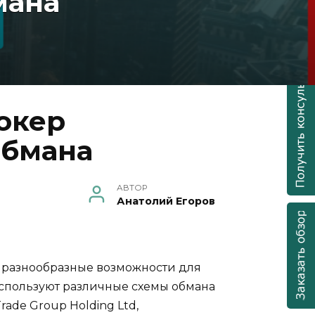
мана
рокер
обмана
АВТОР
Анатолий Егоров
 разнообразные возможности для
используют различные схемы обмана
ade Group Holding Ltd,