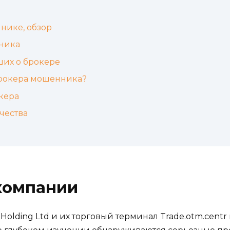
нике, обзор
ника
ших о брокере
брокера мошенника?
кера
чества
компании
 Holding Ltd и их торговый терминал Trade.otm.cent