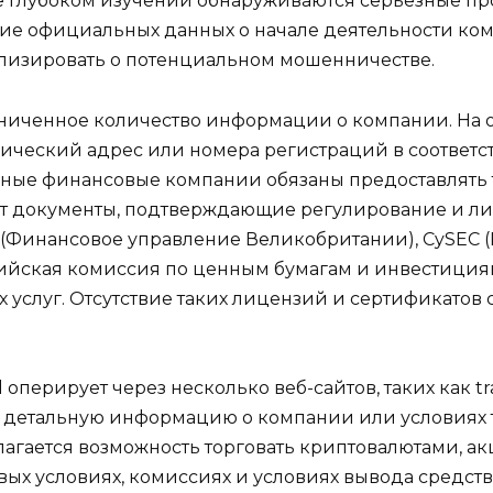
е глубоком изучении обнаруживаются серьезные п
твие официальных данных о начале деятельности ко
ализировать о потенциальном мошенничестве.
аниченное количество информации о компании. На 
ический адрес или номера регистраций в соответст
льные финансовые компании обязаны предоставлять
уют документы, подтверждающие регулирование и л
 (Финансовое управление Великобритании), CySEC
лийская комиссия по ценным бумагам и инвестициям
услуг. Отсутствие таких лицензий и сертификатов
 оперирует через несколько веб-сайтов, таких как tra
т детальную информацию о компании или условиях то
редлагается возможность торговать криптовалютами, 
ых условиях, комиссиях и условиях вывода средств 