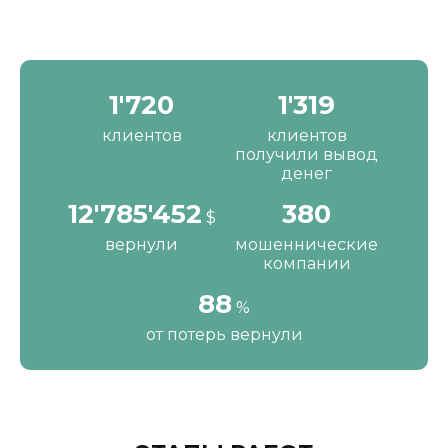
2'190
1'680
клиентов
клиентов
получили вывод
денег
16'287'200
484
$
вернули
мошеннические
компании
111
%
от потерь вернули