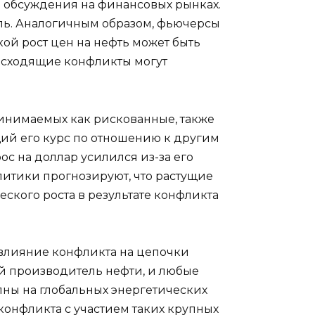
ем обсуждения на финансовых рынках.
рель. Аналогичным образом, фьючерсы
акой рост цен на нефть может быть
исходящие конфликты могут
ринимаемых как рискованные, также
щий его курс по отношению к другим
ос на доллар усилился из-за его
литики прогнозируют, что растущие
ского роста в результате конфликта
 влияние конфликта на цепочки
й производитель нефти, и любые
лны на глобальных энергетических
онфликта с участием таких крупных