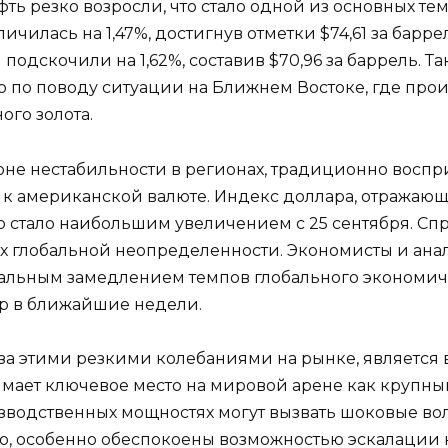
ефть резко возросли, что стало одной из основных т
личилась на 1,47%, достигнув отметки $74,61 за бар
) подскочили на 1,62%, составив $70,96 за баррель. Т
 по поводу ситуации на Ближнем Востоке, где про
ого золота.
фоне нестабильности в регионах, традиционно восп
в к американской валюте. Индекс доллара, отражаю
то стало наибольшим увеличением с 25 сентября. Спр
х глобальной неопределенности. Экономисты и ана
иальным замедлением темпов глобального экономиче
ар в ближайшие недели.
 за этими резкими колебаниями на рынке, является
имает ключевое место на мировой арене как крупны
изводственных мощностях могут вызвать шоковые во
ю, особенно обеспокоены возможностью эскалации к