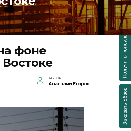
стоке
на фоне
 Востоке
АВТОР
Анатолий Егоров