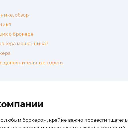
нике, обзор
ника
ших о брокере
брокера мошенника?
кера
и: дополнительные советы
компании
о с любым брокером, крайне важно провести тщател
формация о компании вызывает множество сомнений.