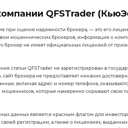
компании QFSTrader (Кью
ние при оценке надежности брокера, — это его лиц
нством мошеннических брокеров, информация о комп
то брокер не имеет официальных лицензий от призн
ия статьи QFSTrader не зарегистрирован в государс
о, сайт брокера не предоставляет никаких достове
 данные, включая адрес и номер телефона, оказываю
 мошенников, которые намеренно скрывают свою л
нных данных является красным флагом для инвесто
своей регистрации, а также о лицензиях, выданны