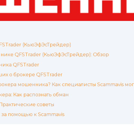
FSTrader (КьюЭфЭсТрейдер)
ике QFSTrader (КьюЭфЭсТрейдер): Обзор
ника QFSTrader
ших о брокере QFSTrader
брокера мошенника? Как специалисты Scammavis мог
ера: Как распознать обман
 Практические советы
я за помощью к Scammavis