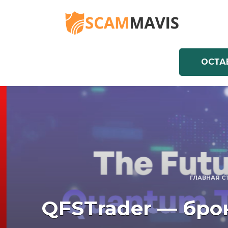
Перейти
к
содержанию
ОСТА
ГЛАВНАЯ С
QFSTrader — бро