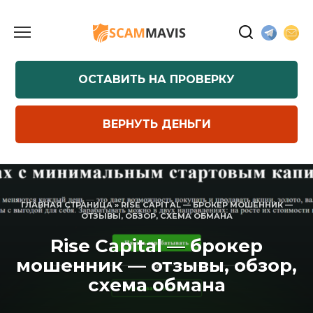
Перейти
к
содержанию
ОСТАВИТЬ НА ПРОВЕРКУ
ВЕРНУТЬ ДЕНЬГИ
ГЛАВНАЯ СТРАНИЦА
»
RISE CAPITAL — БРОКЕР МОШЕННИК —
ОТЗЫВЫ, ОБЗОР, СХЕМА ОБМАНА
Rise Capital — брокер
мошенник — отзывы, обзор,
схема обмана