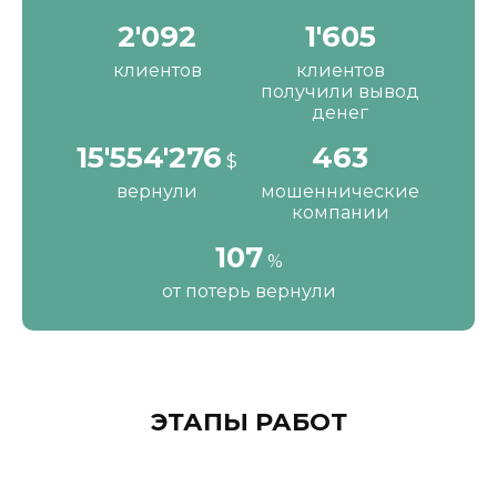
2'190
1'680
клиентов
клиентов
получили вывод
денег
16'287'200
484
$
вернули
мошеннические
компании
111
%
от потерь вернули
ЭТАПЫ РАБОТ