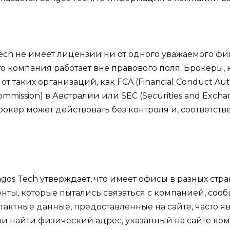
ech не имеет лицензии ни от одного уважаемого фин
то компания работает вне правового поля. Брокеры,
 таких организаций, как FCA (Financial Conduct Aut
 Commission) в Австралии или SEC (Securities and Exc
брокер может действовать без контроля и, соответст
os Tech утверждает, что имеет офисы в разных стран
ты, которые пытались связаться с компанией, сооб
контактные данные, предоставленные на сайте, часто
ли найти физический адрес, указанный на сайте ко