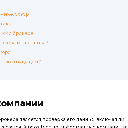
нике, обзор
ника
ших о брокере
брокера мошенника?
кера
ство в будущем?
компании
рокера является проверка его данных, включая л
о касается Sangos Tech, то информация о компании 