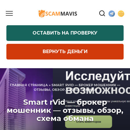
Перейти
к
содержанию
ОСТАВИТЬ НА ПРОВЕРКУ
ВЕРНУТЬ ДЕНЬГИ
ГЛАВНАЯ СТРАНИЦА
»
SMART RVID — БРОКЕР МОШЕННИК —
ОТЗЫВЫ, ОБЗОР, СХЕМА ОБМАНА
Smart rVid — брокер
мошенник — отзывы, обзор,
схема обмана