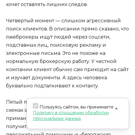
хочет оставлять лишних следов.
Четвёртый момент — слишком агрессивный
поиск клиентов. В описании прямо сказано, что
лжеброкеры ищут людей через соцсети,
подставных лиц, поисковую рекламу и
электронные письма. Это не похоже на
нормальную брокерскую работу. У честной
компании клиент обычно сам приходит на сайт
и изучает документы. А здесь человека
буквально подталкивают к контакту.
Пятый признак — обещания прибыли. В таких
Пользуясь сайтом, вы принимаете
×
схемах это почти всегда одна из центральных
Политику в отношении обработки
приманок. Клиенту говорят, что доход можно
персональных данных
.
получить быстро, что риск минимален, что есть
персональный помощник и «безопасная