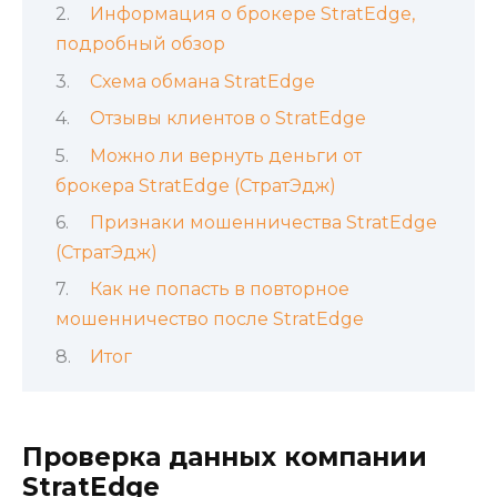
Информация о брокере StratEdge,
подробный обзор
Схема обмана StratEdge
Отзывы клиентов о StratEdge
Можно ли вернуть деньги от
брокера StratEdge (СтратЭдж)
Признаки мошенничества StratEdge
(СтратЭдж)
Как не попасть в повторное
мошенничество после StratEdge
Итог
Проверка данных компании
StratEdge