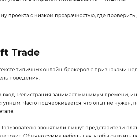
тину проекта с низкой прозрачностью, где провери
t Trade
онтексте типичных онлайн-брокеров с признаками н
ель поведения.
й вход. Регистрация занимает минимум времени, ин
упным. Часто подчёркивается, что опыт не нужен, 
этапе.
 Пользователю звонят или пишут представители пла
 депозит. Обычно сумма небольшая, чтобы снизить 