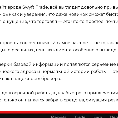
айт вроде Swyft Trade, всё выглядит довольно при
х рынках и уверения, что даже новичок сможет быстр
 ощущение, что торговля — это что-то простое, почт
роены совсем иначе. И самое важное — не то, как кр
дит о реальных деньгах клиента, особенно о выводе 
роверки базовой информации появляются серьёзные 
ческого адреса и нормальной истории работы — это
ивают надёжность брокера.
я долгосрочной работы, а для быстрого привлечения
к только он пытается забрать средства, ситуация рез