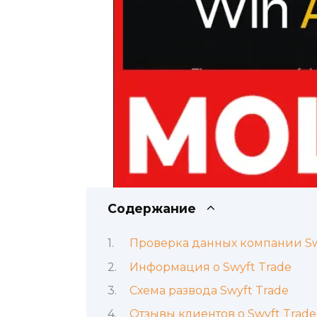
Содержание
Проверка данных компании Sw
Информация о Swyft Trade
Схема развода Swyft Trade
Отзывы клиентов о Swyft Trade