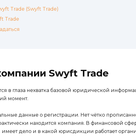
ft Trade (Swyft Trade)
t Trade
адаться
омпании Swyft Trade
ется в глаза нехватка базовой юридической информ
ий момент.
мальные данные о регистрации. Нет чётко прописан
 фактически находится компания. В финансовой сфер
н имеет дело и в какой юрисдикции работает орган