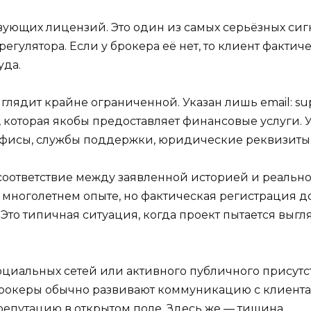
твующих лицензий. Это один из самых серьёзных сиг
регулятора. Если у брокера её нет, то клиент фактич
уда.
глядит крайне ограниченной. Указан лишь email: su
 которая якобы предоставляет финансовые услуги. 
офисы, службы поддержки, юридические реквизиты. 
оответствие между заявленной историей и реальной
 многолетнем опыте, но фактическая регистрация д
. Это типичная ситуация, когда проект пытается выгл
 социальных сетей или активного публичного прису
рокеры обычно развивают коммуникацию с клиента
репутацию в открытом поле. Здесь же — тишина.