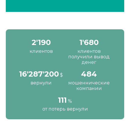
2'190
1'680
клиентов
клиентов
получили вывод
денег
16'287'200
484
$
вернули
мошеннические
компании
111
%
от потерь вернули