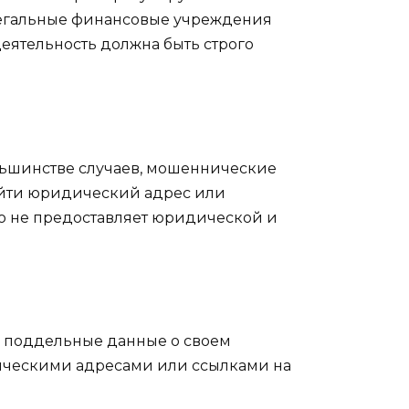
Легальные финансовые учреждения
деятельность должна быть строго
ольшинстве случаев, мошеннические
айти юридический адрес или
но не предоставляет юридической и
и поддельные данные о своем
ическими адресами или ссылками на