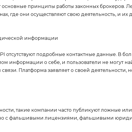
ет основные принципы работы законных брокеров. 
х, где они осуществляют свою деятельность, и их 
идической информации
API отсутствуют подробные контактные данные. В б
м информации о себе, и пользователи не могут н
связи. Платформа заявляет о своей деятельности, 
ности, такие компании часто публикуют ложные ил
зано с фальшивыми лицензиями, фальшивыми юрид