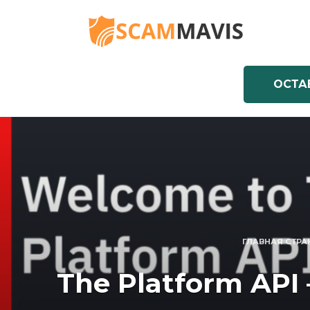
Перейти
к
содержанию
ОСТА
ГЛАВНАЯ СТРА
The Platform AP