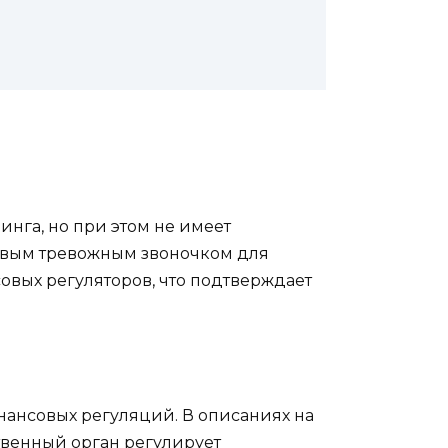
инга, но при этом не имеет
ервым тревожным звоночком для
овых регуляторов, что подтверждает
ансовых регуляций. В описаниях на
твенный орган регулирует