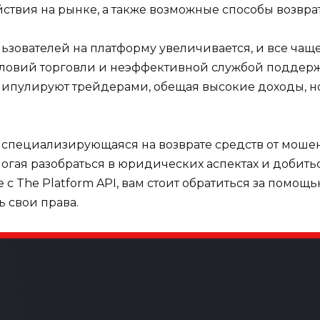
действия на рынке, а также возможные способы возвр
ьзователей на платформу увеличивается, и все чащ
словий торговли и неэффективной службой поддерж
пулируют трейдерами, обещая высокие доходы, но в
специализирующаяся на возврате средств от моше
гая разобраться в юридических аспектах и добить
 с The Platform API, вам стоит обратиться за помо
ь свои права.