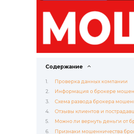
Содержание
Проверка данных компании
Информация о брокере мошен
Схема развода брокера мошен
Отзывы клиентов и пострадав
Можно ли вернуть деньги от 
Признаки мошенничества бро