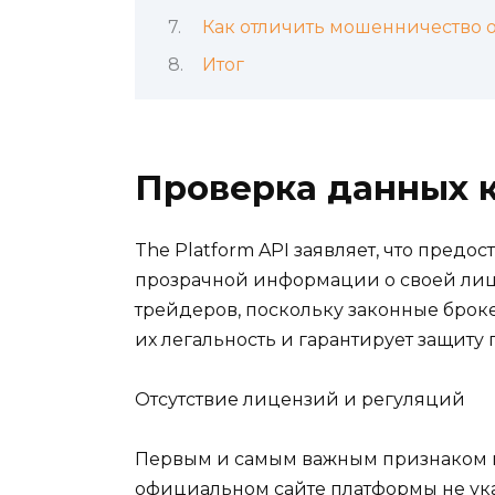
Как отличить мошенничество о
Итог
Проверка данных 
The Platform API заявляет, что предо
прозрачной информации о своей лице
трейдеров, поскольку законные брок
их легальность и гарантирует защиту 
Отсутствие лицензий и регуляций
Первым и самым важным признаком м
официальном сайте платформы не ука