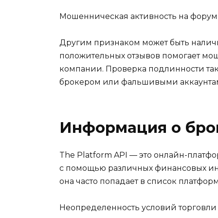
Мошенническая активность на форуме
Другим признаком может быть наличи
положительных отзывов помогает мош
компании. Проверка подлинности так
брокером или фальшивыми аккаунта
Информация о бро
The Platform API — это онлайн-платф
с помощью различных финансовых инс
она часто попадает в список платфор
Неопределенность условий торговли