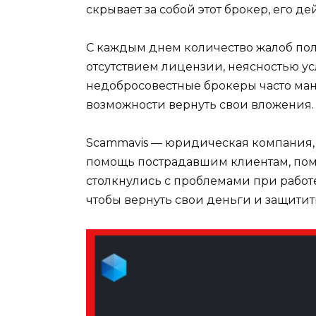
скрывает за собой этот брокер, его 
С каждым днем количество жалоб пол
отсутствием лицензии, неясностью у
недобросовестные брокеры часто мани
возможности вернуть свои вложения.
Scammavis — юридическая компания, 
помощь пострадавшим клиентам, помо
столкнулись с проблемами при работе
чтобы вернуть свои деньги и защитит