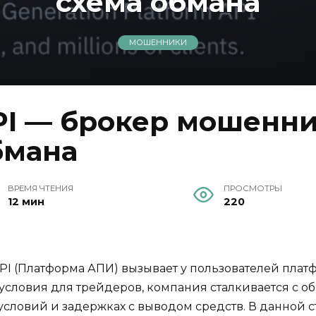
схема обмана
МОШЕННИКИ
API — брокер мошенн
бмана
ВРЕМЯ ЧТЕНИЯ
ПРОСМОТРЫ
12 мин
220
API (Платформа АПИ) вызывает у пользователей пла
условия для трейдеров, компания сталкивается с 
словий и задержках с выводом средств. В данной с