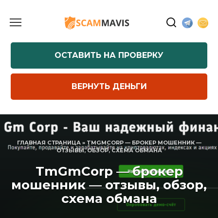
Перейти
к
содержанию
ОСТАВИТЬ НА ПРОВЕРКУ
ВЕРНУТЬ ДЕНЬГИ
ГЛАВНАЯ СТРАНИЦА
»
TMGMCORP — БРОКЕР МОШЕННИК —
ОТЗЫВЫ, ОБЗОР, СХЕМА ОБМАНА
TmGmCorp — брокер
мошенник — отзывы, обзор,
схема обмана