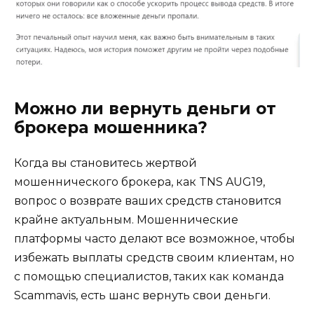
Можно ли вернуть деньги от
брокера мошенника?
Когда вы становитесь жертвой
мошеннического брокера, как TNS AUG19,
вопрос о возврате ваших средств становится
крайне актуальным. Мошеннические
платформы часто делают все возможное, чтобы
избежать выплаты средств своим клиентам, но
с помощью специалистов, таких как команда
Scammavis, есть шанс вернуть свои деньги.