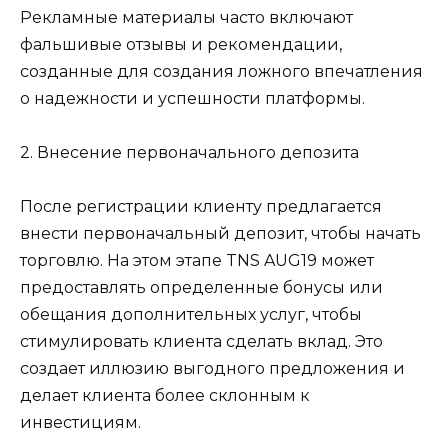
Рекламные материалы часто включают
фальшивые отзывы и рекомендации,
созданные для создания ложного впечатления
о надежности и успешности платформы.
2. Внесение первоначального депозита
После регистрации клиенту предлагается
внести первоначальный депозит, чтобы начать
торговлю. На этом этапе TNS AUG19 может
предоставлять определенные бонусы или
обещания дополнительных услуг, чтобы
стимулировать клиента сделать вклад. Это
создает иллюзию выгодного предложения и
делает клиента более склонным к
инвестициям.