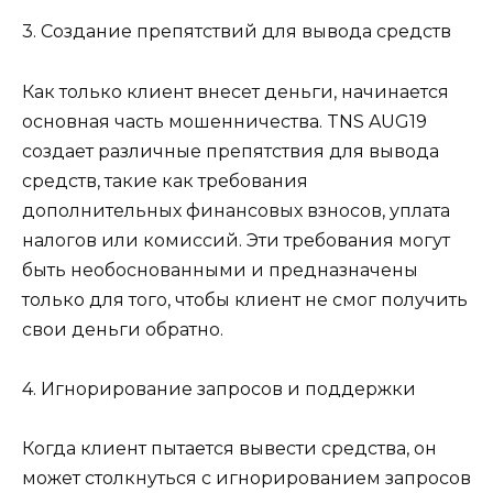
3. Создание препятствий для вывода средств
Как только клиент внесет деньги, начинается
основная часть мошенничества. TNS AUG19
создает различные препятствия для вывода
средств, такие как требования
дополнительных финансовых взносов, уплата
налогов или комиссий. Эти требования могут
быть необоснованными и предназначены
только для того, чтобы клиент не смог получить
свои деньги обратно.
4. Игнорирование запросов и поддержки
Когда клиент пытается вывести средства, он
может столкнуться с игнорированием запросов