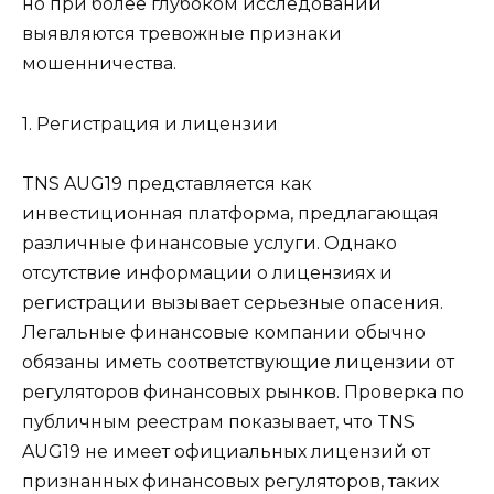
но при более глубоком исследовании
выявляются тревожные признаки
мошенничества.
1. Регистрация и лицензии
TNS AUG19 представляется как
инвестиционная платформа, предлагающая
различные финансовые услуги. Однако
отсутствие информации о лицензиях и
регистрации вызывает серьезные опасения.
Легальные финансовые компании обычно
обязаны иметь соответствующие лицензии от
регуляторов финансовых рынков. Проверка по
публичным реестрам показывает, что TNS
AUG19 не имеет официальных лицензий от
признанных финансовых регуляторов, таких