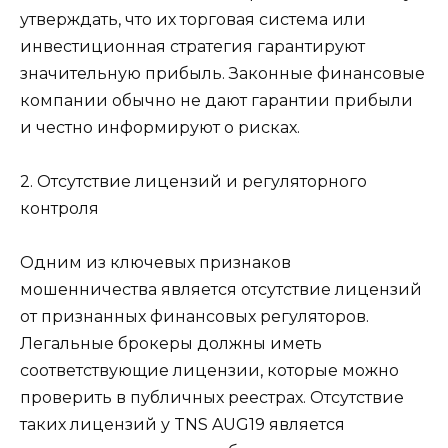
утверждать, что их торговая система или
инвестиционная стратегия гарантируют
значительную прибыль. Законные финансовые
компании обычно не дают гарантии прибыли
и честно информируют о рисках.
2. Отсутствие лицензий и регуляторного
контроля
Одним из ключевых признаков
мошенничества является отсутствие лицензий
от признанных финансовых регуляторов.
Легальные брокеры должны иметь
соответствующие лицензии, которые можно
проверить в публичных реестрах. Отсутствие
таких лицензий у TNS AUG19 является