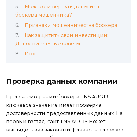
Можно ли вернуть деньги от
брокера мошенника?
Признаки мошенничества брокера
Как защитить свои инвестиции:
Дополнительные советы
Итог
Проверка данных компании
При рассмотрении брокера TNS AUG19
ключевое значение имеет проверка
достоверности предоставленных данных. На
первый взгляд, сайт TNS AUG19 может
выглядеть как законный финансовый ресурс,