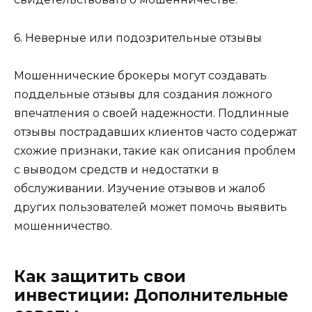
6. Неверные или подозрительные отзывы
Мошеннические брокеры могут создавать
поддельные отзывы для создания ложного
впечатления о своей надежности. Подлинные
отзывы пострадавших клиентов часто содержат
схожие признаки, такие как описания проблем
с выводом средств и недостатки в
обслуживании. Изучение отзывов и жалоб
других пользователей может помочь выявить
мошенничество.
Как защитить свои
инвестиции: Дополнительные