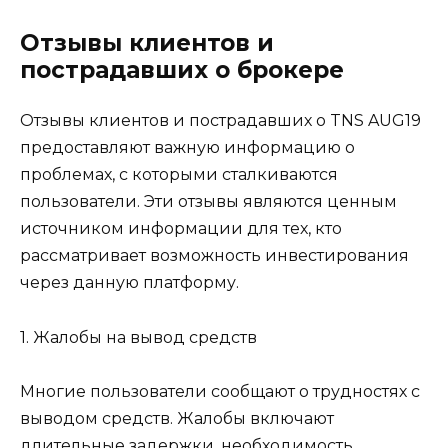
Отзывы клиентов и
пострадавших о брокере
Отзывы клиентов и пострадавших о TNS AUG19
предоставляют важную информацию о
проблемах, с которыми сталкиваются
пользователи. Эти отзывы являются ценным
источником информации для тех, кто
рассматривает возможность инвестирования
через данную платформу.
1. Жалобы на вывод средств
Многие пользователи сообщают о трудностях с
выводом средств. Жалобы включают
длительные задержки, необходимость