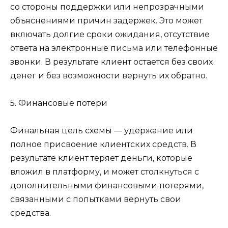
со стороны поддержки или непрозрачными
объяснениями причин задержек. Это может
включать долгие сроки ожидания, отсутствие
ответа на электронные письма или телефонные
звонки. В результате клиент остается без своих
денег и без возможности вернуть их обратно.
5. Финансовые потери
Финальная цель схемы — удержание или
полное присвоение клиентских средств. В
результате клиент теряет деньги, которые
вложил в платформу, и может столкнуться с
дополнительными финансовыми потерями,
связанными с попытками вернуть свои
средства.