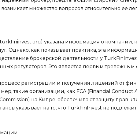
ак надежный брокер, предлагающий широкий спектр
возникает множество вопросов относительно ее ле
turkfininvest.org) указана информация о компании, 
г. Однако, как показывает практика, эта информаци
ствление брокерской деятельности у TurkFinInvest,
нных регуляторов. Это является первым тревожным 
роцесс регистрации и получения лицензий от фина
ер, такие организации, как FCA (Financial Conduct 
e Commission) на Кипре, обеспечивают защиту прав кл
анов указывает на то, что TurkFinInvest не подлежит
рмации