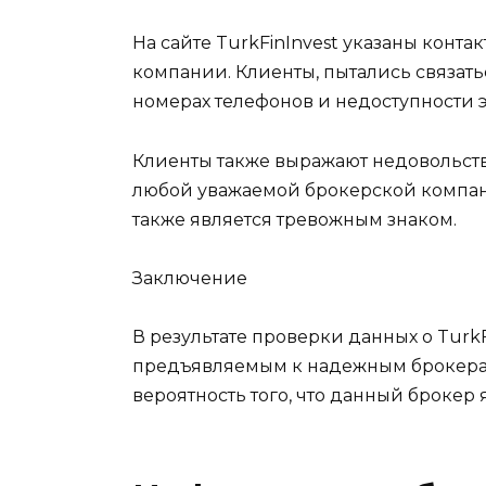
На сайте TurkFinInvest указаны конт
компании. Клиенты, пытались связат
номерах телефонов и недоступности э
Клиенты также выражают недовольств
любой уважаемой брокерской компани
также является тревожным знаком.
Заключение
В результате проверки данных о TurkF
предъявляемым к надежным брокерам
вероятность того, что данный брокер