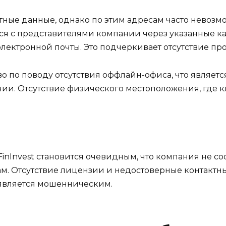
актные данные, однако по этим адресам часто нево
ься с представителями компании через указанные к
лектронной почты. Это подчеркивает отсутствие проз
о по поводу отсутствия оффлайн-офиса, что являет
и. Отсутствие физического местоположения, где к
inInvest становится очевидным, что компания не соо
. Отсутствие лицензии и недостоверные контактн
 является мошенническим.