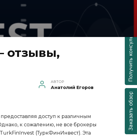
— отзывы,
АВТОР
Анатолий Егоров
предоставляя доступ к различным
днако, к сожалению, не все брокеры
urkFinInvest (ТуркФинИнвест). Эта