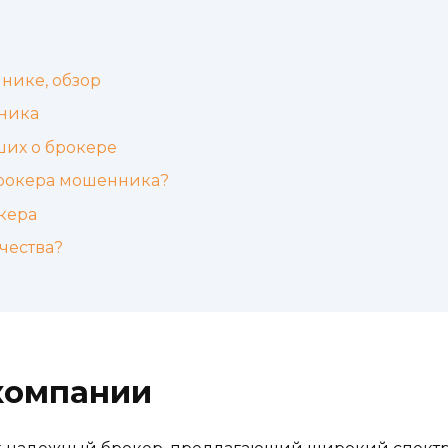
нике, обзор
ника
ших о брокере
брокера мошенника?
кера
чества?
компании