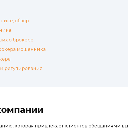
нике, обзор
ника
ших о брокере
брокера мошенника
кера
 и регулирования
компании
мпанию, которая привлекает клиентов обещаниями 