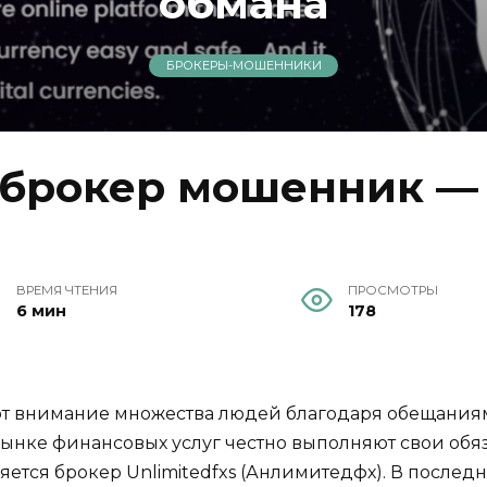
обмана
БРОКЕРЫ-МОШЕННИКИ
 брокер мошенник — 
ВРЕМЯ ЧТЕНИЯ
ПРОСМОТРЫ
6 мин
178
т внимание множества людей благодаря обещания
рынке финансовых услуг честно выполняют свои обя
яется брокер Unlimitedfxs (Анлимитедфх). В послед