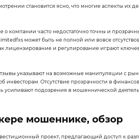
отрении становится ясно, что многие аспекты их д
 о компании часто недостаточно точны и прозрачн
mitedfxs может быть не полной или вовсе отсутство
как лицензирование и регулирование играют ключе
 отзывы указывают на возможные манипуляции с ры
рб инвесторам. Отсутствие прозрачности в финансов
 усиливают подозрения в мошеннической деятельно
кере мошеннике, обзор
 инвестиционный проект, предлагающий доступ к ра