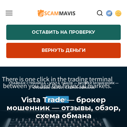
Перейти
к
содержанию
ОСТАВИТЬ НА ПРОВЕРКУ
ВЕРНУТЬ ДЕНЬГИ
ГЛАВНАЯ СТРАНИЦА
»
VISTA TRADE — БРОКЕР МОШЕННИК —
ОТЗЫВЫ, ОБЗОР, СХЕМА ОБМАНА
Vista Trade — брокер
мошенник — отзывы, обзор,
схема обмана