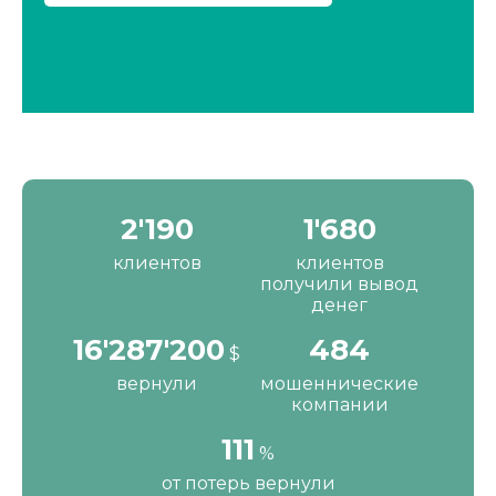
2'190
1'680
клиентов
клиентов
получили вывод
денег
16'287'200
484
$
вернули
мошеннические
компании
111
%
от потерь вернули