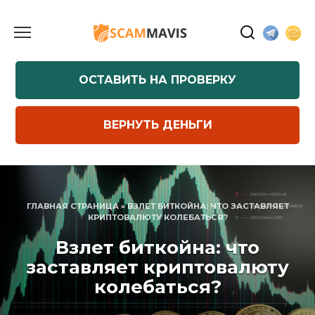
Перейти
к
содержанию
ОСТАВИТЬ НА ПРОВЕРКУ
ВЕРНУТЬ ДЕНЬГИ
ГЛАВНАЯ СТРАНИЦА
»
ВЗЛЕТ БИТКОЙНА: ЧТО ЗАСТАВЛЯЕТ
КРИПТОВАЛЮТУ КОЛЕБАТЬСЯ?
Взлет биткойна: что
заставляет криптовалюту
колебаться?