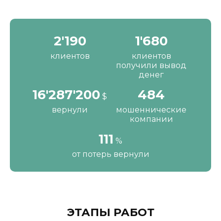
2'190
1'680
клиентов
клиентов
получили вывод
денег
16'287'200
484
$
вернули
мошеннические
компании
111
%
от потерь вернули
ЭТАПЫ РАБОТ